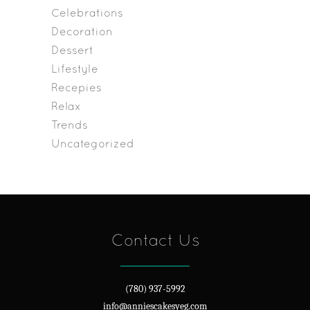
Celebrations
Decoration
Dessert
Lifestyle
Recepies
Relax
Trends
Uncategorized
Contact Us
(780) 937-5992
info@anniescakesyeg.com